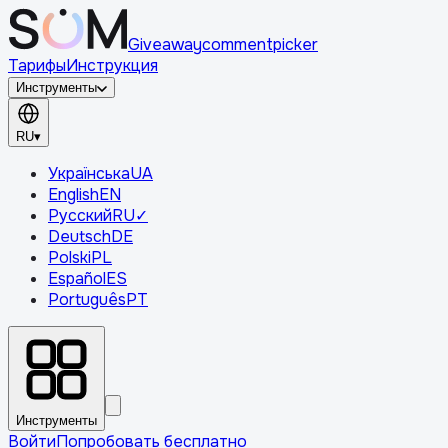
Giveaway
comment
picker
Тарифы
Инструкция
Инструменты
RU
▾
Українська
UA
English
EN
Русский
RU
✓
Deutsch
DE
Polski
PL
Español
ES
Português
PT
Инструменты
Войти
Попробовать бесплатно