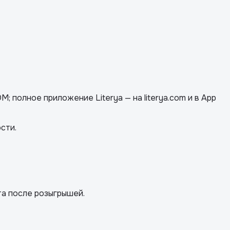
M; полное приложение Literya — на literya.com и в App
сти.
та после розыгрышей.