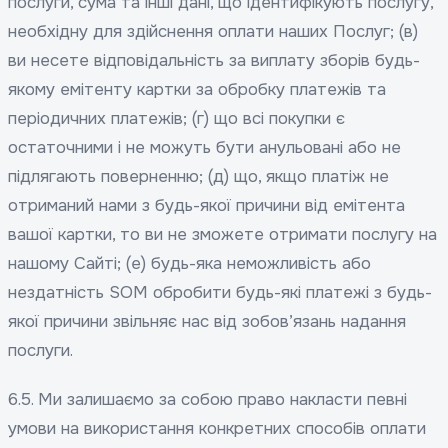
послуги, сума та інші дані, що ідентифікують послугу,
необхідну для здійснення оплати наших Послуг; (в)
ви несете відповідальність за виплату зборів будь-
якому емітенту картки за обробку платежів та
періодичних платежів; (г) що всі покупки є
остаточними і не можуть бути анульовані або не
підлягають поверненню; (д) що, якщо платіж не
отриманий нами з будь-якої причини від емітента
вашої картки, то ви не зможете отримати послугу на
нашому Сайті; (e) будь-яка неможливість або
нездатність SOM обробити будь-які платежі з будь-
якої причини звільняє нас від зобов’язань надання
послуги.
6.5. Ми залишаємо за собою право накласти певні
умови на використання конкретних способів оплати