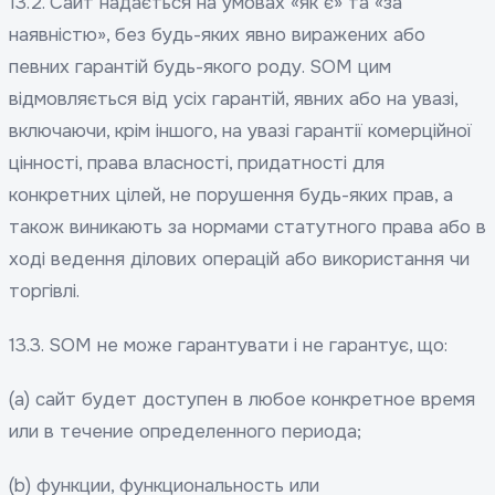
13.2. Сайт надається на умовах «як є» та «за
наявністю», без будь-яких явно виражених або
певних гарантій будь-якого роду. SOM цим
відмовляється від усіх гарантій, явних або на увазі,
включаючи, крім іншого, на увазі гарантії комерційної
цінності, права власності, придатності для
конкретних цілей, не порушення будь-яких прав, а
також виникають за нормами статутного права або в
ході ведення ділових операцій або використання чи
торгівлі.
13.3. SOM не може гарантувати і не гарантує, що:
(a) сайт будет доступен в любое конкретное время
или в течение определенного периода;
(b) функции, функциональность или