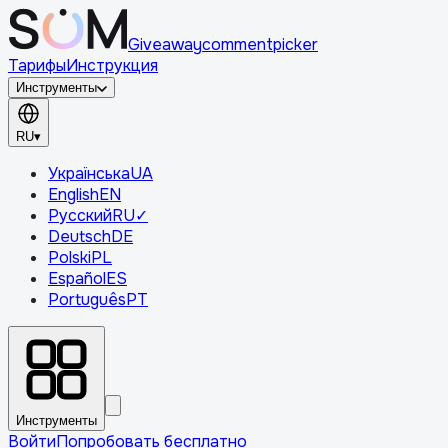
Giveaway
comment
picker
Тарифы
Инструкция
Инструменты
RU
▾
Українська
UA
English
EN
Русский
RU
✓
Deutsch
DE
Polski
PL
Español
ES
Português
PT
Инструменты
Войти
Попробовать бесплатно