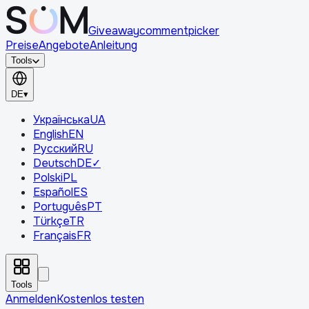
Giveaway
comment
picker
Preise
Angebote
Anleitung
Tools
DE
▾
Українська
UA
English
EN
Русский
RU
Deutsch
DE
✓
Polski
PL
Español
ES
Português
PT
Türkçe
TR
Français
FR
Tools
Anmelden
Kostenlos testen