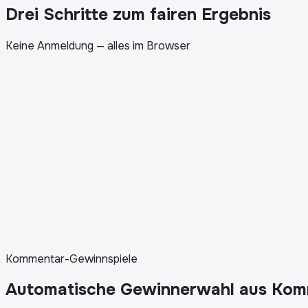
Drei Schritte zum fairen Ergebnis
Keine Anmeldung — alles im Browser
1
.
Teilnehmerliste einfügen
2
.
Anzahl der Gewinner festlegen
3
.
Auf Ziehen klicken
Kommentar-Gewinnspiele
Automatische Gewinnerwahl aus Ko