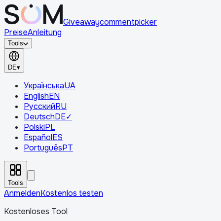
Giveaway
comment
picker
Preise
Anleitung
Tools
DE
▾
Українська
UA
English
EN
Русский
RU
Deutsch
DE
✓
Polski
PL
Español
ES
Português
PT
Tools
Anmelden
Kostenlos testen
Kostenloses Tool