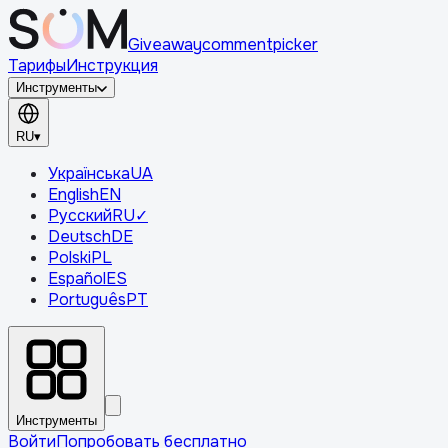
Giveaway
comment
picker
Тарифы
Инструкция
Инструменты
RU
▾
Українська
UA
English
EN
Русский
RU
✓
Deutsch
DE
Polski
PL
Español
ES
Português
PT
Инструменты
Войти
Попробовать бесплатно