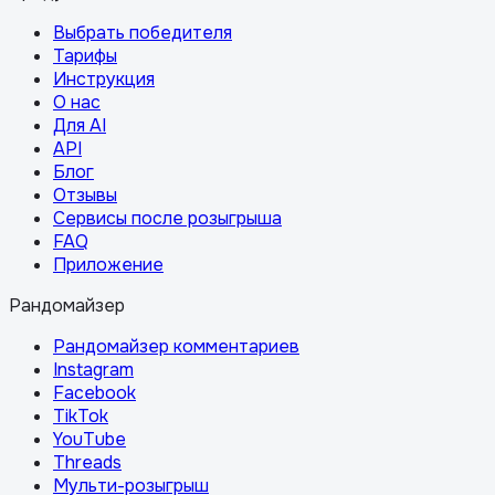
Выбрать победителя
Тарифы
Инструкция
О нас
Для AI
API
Блог
Отзывы
Сервисы после розыгрыша
FAQ
Приложение
Рандомайзер
Рандомайзер комментариев
Instagram
Facebook
TikTok
YouTube
Threads
Мульти-розыгрыш