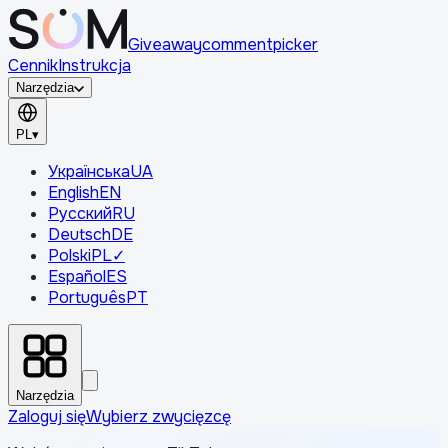
Giveaway
comment
picker
Cennik
Instrukcja
Narzędzia
PL
▾
Українська
UA
English
EN
Русский
RU
Deutsch
DE
Polski
PL
✓
Español
ES
Português
PT
Narzędzia
Zaloguj się
Wybierz zwycięzcę