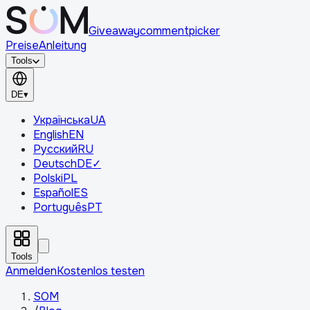
Giveaway
comment
picker
Preise
Anleitung
Tools
DE
▾
Українська
UA
English
EN
Русский
RU
Deutsch
DE
✓
Polski
PL
Español
ES
Português
PT
Tools
Anmelden
Kostenlos testen
SOM